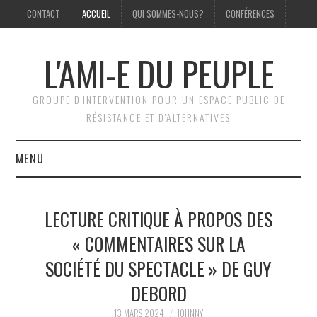
CONTACT
ACCUEIL
QUI SOMMES-NOUS?
CONFÉRENCES
L'AMI-E DU PEUPLE
GROUPE D'INTERVENTION POUR UN ESPACE PUBLIC DE
RÉSISTANCE ET D'ALTERNATIVES
MENU
ACCUEIL
LECTURE CRITIQUE À PROPOS DES
BILLETS
« COMMENTAIRES SUR LA
SOCIÉTÉ DU SPECTACLE » DE GUY
CAMPAGNES
DEBORD
CAHIERS DE COMBAT
13 MARS 2024
JOHNNY