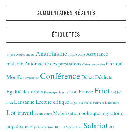
COMMENTAIRES RÉCENTS
ÉTIQUETTES
Anarchisme
Assurance
14 juin
Action directe
APED
Asile
maladie
Automacité des prestations
Chantal
Cahier de combat
Conférence
Mouffe
Débat
Déchets
Communiste
Friot
Egalité des droits
France
Emanciper le travail
FAU
LAMAL
Lausanne
Lecture critique
LAsi
Ligue d'action du bâtiment
Littérature
Loi travail
Mobilisation
politique migratoire
Manifestation
Salariat
populisme
Projection
racisme
RIE III
Salaire à vie
UDC