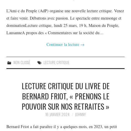
SUBSIDES LAMAL, NOTRE
L’Ami·e du Peuple (AdP) organise une nouvelle lecture critique. Venez
et faire venir. Débattons avec passion. Le spectacle entre mensonge et
DROIT
dominationLecture critique, lundi 25 mars, 19 h, Maison du Peuple,
LausanneA propos des « Commentaires sur la société du…
NEWSLETTER
Continuer la lecture
→
NON CLASSÉ
LECTURE CRITIQUE
LECTURE CRITIQUE DU LIVRE DE
BERNARD FRIOT, « PRENONS LE
POUVOIR SUR NOS RETRAITES »
16 JANVIER 2024
JOHNNY
Bernard Friot a fait paraître il y a quelques mois, en 2023, un petit